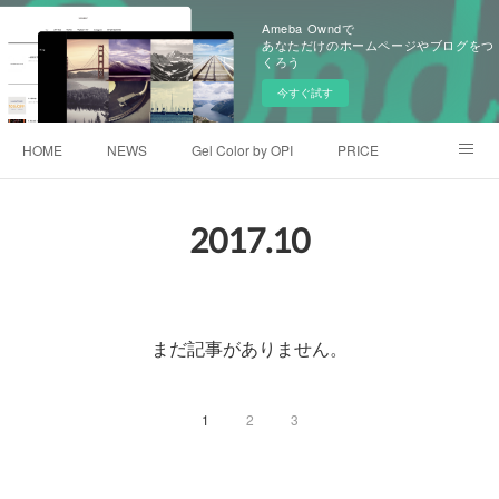
Ameba Owndで
あなただけのホームページやブログをつ
くろう
今すぐ試す
HOME
NEWS
Gel Color by OPI
PRICE
GALLEY
アメブロ
facebook
2017
.
10
まだ記事がありません。
1
2
3