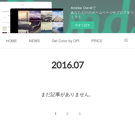
Ameba Owndで
あなただけのホームページやブログをつ
くろう
今すぐ試す
HOME
NEWS
Gel Color by OPI
PRICE
GALLEY
アメブロ
facebook
2016
.
07
まだ記事がありません。
1
2
3