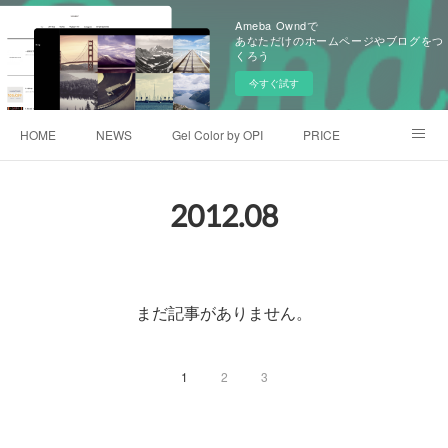
Ameba Owndで
あなただけのホームページやブログをつ
くろう
今すぐ試す
HOME
NEWS
Gel Color by OPI
PRICE
GALLEY
アメブロ
facebook
2012
.
08
まだ記事がありません。
1
2
3