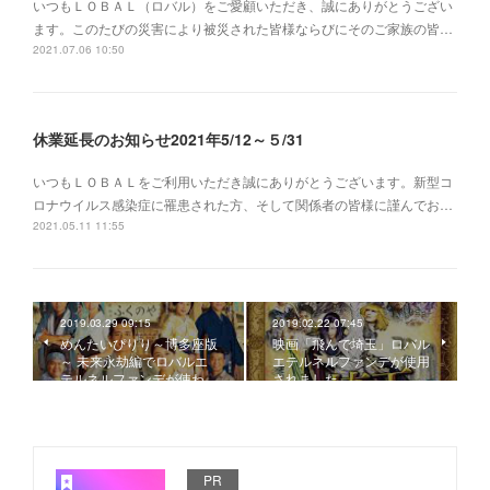
いつもＬＯＢＡＬ（ロバル）をご愛顧いただき、誠にありがとうござい
ます。このたびの災害により被災された皆様ならびにそのご家族の皆…
2021.07.06 10:50
休業延長のお知らせ2021年5/12～５/31
いつもＬＯＢＡＬをご利用いただき誠にありがとうございます。新型コ
ロナウイルス感染症に罹患された方、そして関係者の皆様に謹んでお…
2021.05.11 11:55
2019.03.29 09:15
2019.02.22 07:45
めんたいぴりり～博多座版
映画「飛んで埼玉」ロバル
～ 未来永劫編でロバルエ
エテルネルファンデが使用
テルネルファンデが使わ…
されました。
PR