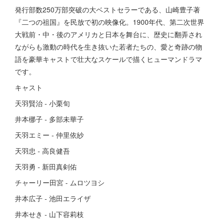
発行部数250万部突破の大ベストセラーである、山崎豊子著
『二つの祖国』を民放で初の映像化。1900年代、第二次世界
大戦前・中・後のアメリカと日本を舞台に、歴史に翻弄され
ながらも激動の時代を生き抜いた若者たちの、愛と奇跡の物
語を豪華キャストで壮大なスケールで描くヒューマンドラマ
です。
キャスト
天羽賢治 - 小栗旬
井本梛子 - 多部未華子
天羽エミー - 仲里依紗
天羽忠 - 高良健吾
天羽勇 - 新田真剣佑
チャーリー田宮 - ムロツヨシ
井本広子 - 池田エライザ
井本せき - 山下容莉枝