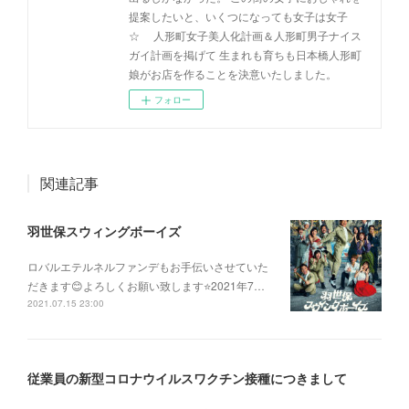
提案したいと、いくつになっても女子は女子
☆ 人形町女子美人化計画＆人形町男子ナイス
ガイ計画を掲げて 生まれも育ちも日本橋人形町
娘がお店を作ることを決意いたしました。
フォロー
関連記事
羽世保スウィングボーイズ
ロバルエテルネルファンデもお手伝いさせていた
だきます😊よろしくお願い致します⭐️2021年7…
2021.07.15 23:00
従業員の新型コロナウイルスワクチン接種につきまして