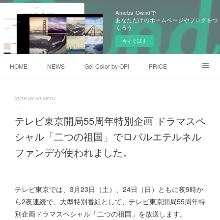
Ameba Owndで
あなただけのホームページやブログをつ
くろう
今すぐ試す
HOME
NEWS
Gel Color by OPI
PRICE
GALLEY
アメブロ
facebook
2019.03.20 09:07
テレビ東京開局55周年特別企画 ドラマスペ
シャル「二つの祖国」でロバルエテルネル
ファンデが使われました。
テレビ東京では、3月23日（土）、24日（日）ともに夜9時か
ら2夜連続で、大型特別番組として、テレビ東京開局55周年特
別企画ドラマスペシャル「二つの祖国」を放送します。