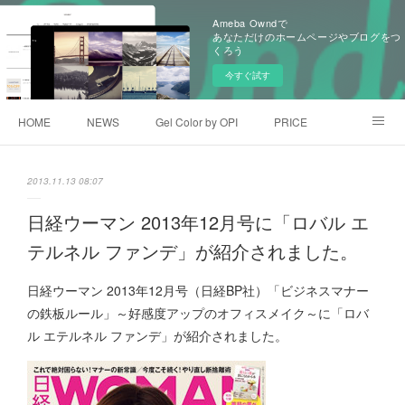
Ameba Owndで
あなただけのホームページやブログをつ
くろう
今すぐ試す
HOME
NEWS
Gel Color by OPI
PRICE
GALLEY
アメブロ
facebook
2013.11.13 08:07
日経ウーマン 2013年12月号に「ロバル エ
テルネル ファンデ」が紹介されました。
日経ウーマン 2013年12月号（日経BP社）「ビジネスマナー
の鉄板ルール」～好感度アップのオフィスメイク～に「ロバ
ル エテルネル ファンデ」が紹介されました。