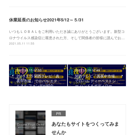
休業延長のお知らせ2021年5/12～５/31
いつもＬＯＢＡＬをご利用いただき誠にありがとうございます。新型コ
ロナウイルス感染症に罹患された方、そして関係者の皆様に謹んでお…
2021.05.11 11:55
2013.03.15 07:53
2012.11.09 07:49
2013.3.15 関西テレビ「真
関西テレビ「真夜中市場」
夜中市場」でロバル エテ
でロバル ディーペストシ
ルネル ファンデが紹介…
ー ハンド＆ボディロー…
PR
あなたもサイトをつくってみま
せんか